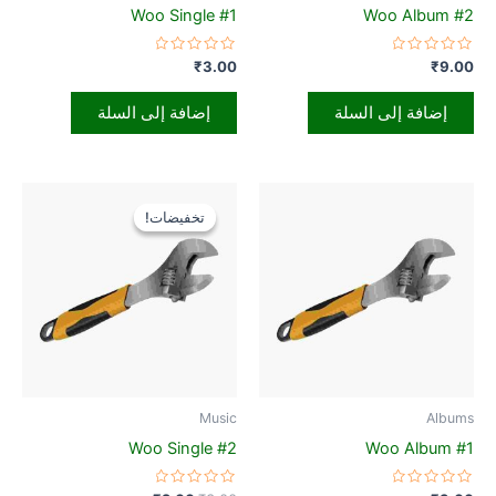
Woo Single #1
Woo Album #2
تم
تم
₹
3.00
₹
9.00
التقييم
التقييم
0
0
من
من
إضافة إلى السلة
إضافة إلى السلة
5
5
السعر
السعر
الأصلي
الحالي
تخفيضات!
تخفيضات!
هو:
هو:
₹2.00.
₹3.00.
Music
Albums
Woo Single #2
Woo Album #1