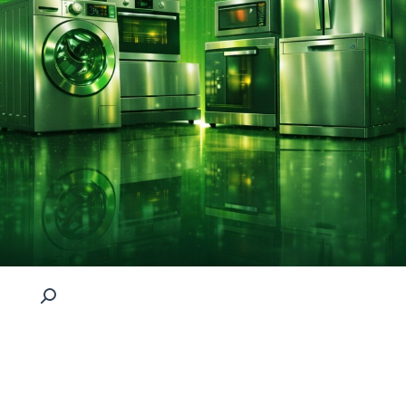
كمية
Woo
Album
#3