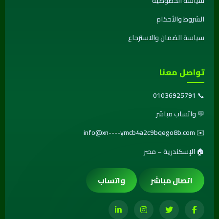
سياسة الخصوصية
الشروط والأحكام
سياسة الضمان والاسترجاع
تواصل معنا
01036925791
📞
💬
واتساب مباشر
info@xn----ymcb4a2c9bqego8b.com
✉️
🏠 الإسكندرية – مصر
اتصال مباشر
واتساب