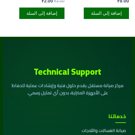
تم
تم
₹
2.00
₹
3.00
₹
9.00
التقييم
التقييم
0
0
من
من
إضافة إلى السلة
إضافة إلى السلة
5
5
Technical Support
مركز صيانة مستقل يقدم حلول فنية وإرشادات عملية للحفاظ
على الأجهزة المنزلية، بدون أي تمثيل رسمي.
خدماتنا
صيانة الغسالات والثلاجات