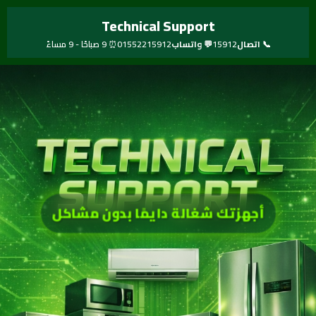
خطي
Technical Support
لى
لمحتوى
📞 اتصال
15912
💬 واتساب
01552215912
⏰ 9 صباحًا - 9 مساءً
أجهزتك شغالة دايمًا بدون مشاكل