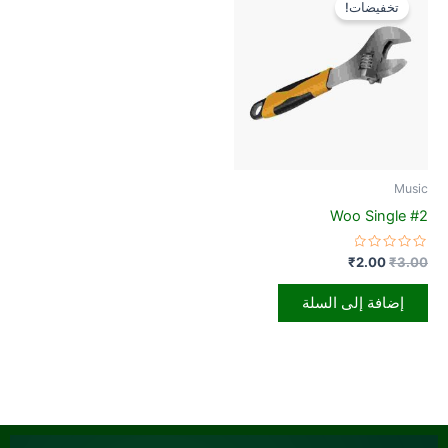
تخفيضات!
هو:
هو:
₹2.00.
₹3.00.
Music
Woo Single #2
تم
₹
2.00
₹
3.00
التقييم
0
من
إضافة إلى السلة
5