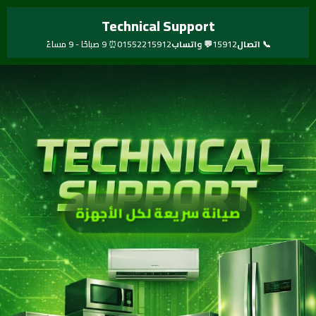
خطي
Technical Support
لى
لمحتوى
📞 اتصال
15912
💬 واتساب
01552215912
⏰ 9 صباحًا - 9 مساءً
صيانة سريعة لكل الأجهزة