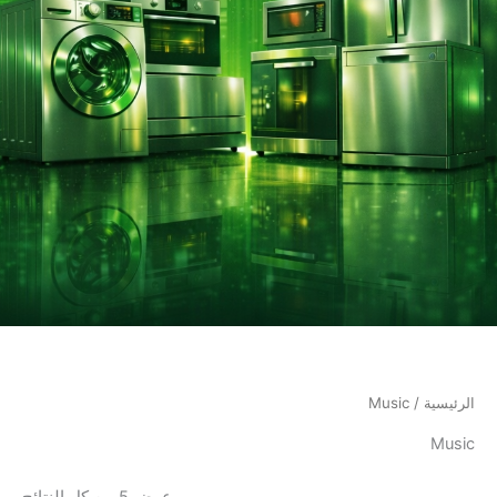
الرئيسية
/ Music
Music
عرض ⁦5⁩ من كل النتائج