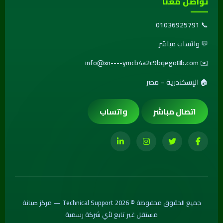
تواصل معنا
01036925791
📞
💬
واتساب مباشر
info@xn----ymcb4a2c9bqego8b.com
✉️
🏠 الإسكندرية – مصر
اتصال مباشر
واتساب
جميع الحقوق محفوظة © 2026 Technical Support — مركز صيانة
مستقل غير تابع لأي شركة رسمية