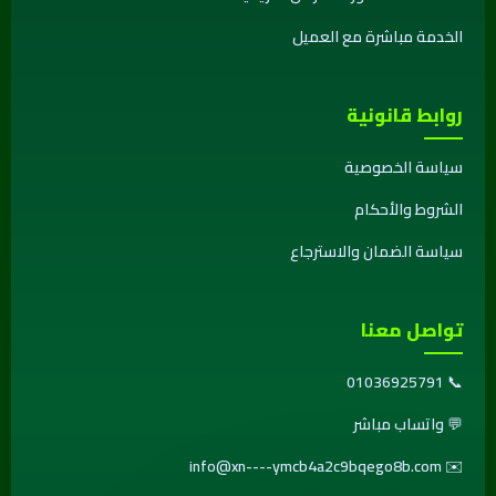
الخدمة مباشرة مع العميل
روابط قانونية
سياسة الخصوصية
الشروط والأحكام
سياسة الضمان والاسترجاع
تواصل معنا
01036925791
📞
💬
واتساب مباشر
info@xn----ymcb4a2c9bqego8b.com
✉️