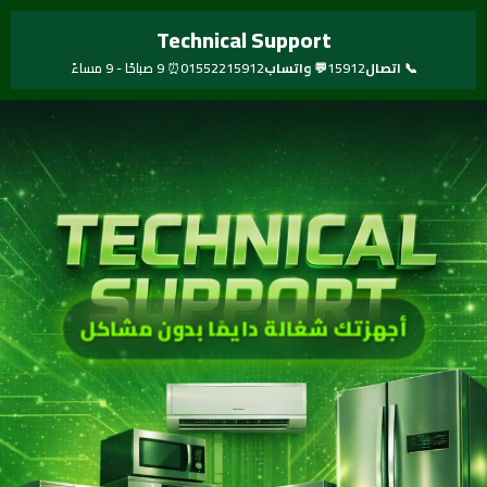
خطي
Technical Support
لى
لمحتوى
📞 اتصال
15912
💬 واتساب
01552215912
⏰ 9 صباحًا - 9 مساءً
أجهزتك شغالة دايمًا بدون مشاكل