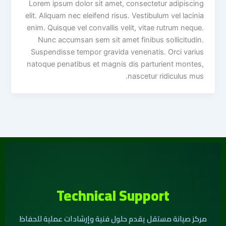
Lorem ipsum dolor sit amet, consectetur adipiscing
elit. Aliquam nec eleifend risus. Vestibulum vel lacinia
enim. Quisque vel convallis velit, vitae rutrum neque.
Nunc accumsan sem sit amet finibus sollicitudin.
Suspendisse tempor gravida venenatis. Orci varius
natoque penatibus et magnis dis parturient montes,
nascetur ridiculus mus.
Technical Support
مركز صيانة مستقل يقدم حلول فنية وإرشادات عملية للحفاظ