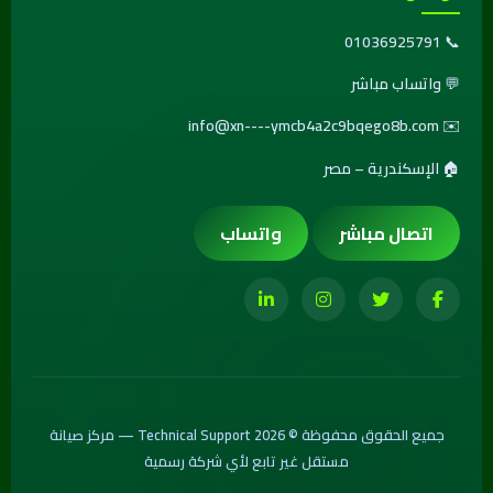
01036925791
📞
💬
واتساب مباشر
info@xn----ymcb4a2c9bqego8b.com
✉️
🏠 الإسكندرية – مصر
اتصال مباشر
واتساب
جميع الحقوق محفوظة © 2026 Technical Support — مركز صيانة
مستقل غير تابع لأي شركة رسمية