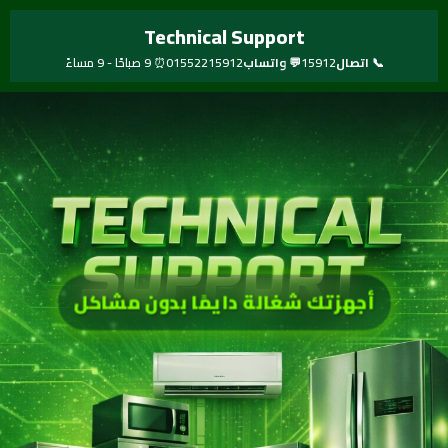
خطي
Technical Support
لى
لمحتوى
📞 اتصال
15912
💬 واتساب
01552215912
⏰ 9 صباحًا - 9 مساءً
أجهزتك شغالة دايمًا بدون مشاكل