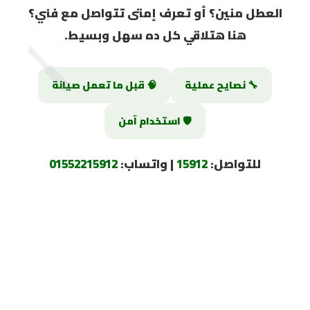
العطل منين؟ أو تعرف إمتى تتواصل مع فني؟
🪛
هنا هتلاقي كل ده سهل وبسيط.
🔧 نصايح عملية
🧠 قبل ما تعمل صيانة
🛡️ استخدام آمن
للتواصل:
15912
| واتساب:
01552215912