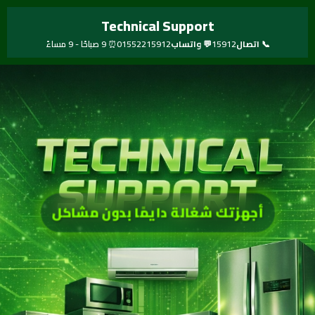
خطي
Technical Support
لى
لمحتوى
📞 اتصال
15912
💬 واتساب
01552215912
⏰ 9 صباحًا - 9 مساءً
صيانة سريعة لكل الأجهزة