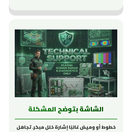
الشاشة بتوضح المشكلة
خطوط أو وميض غالبًا إشارة خلل مبكر. تجاهل