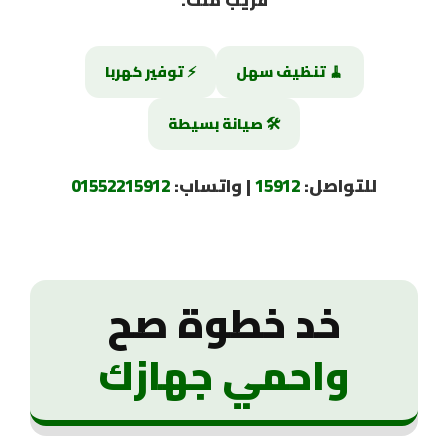
🧹 تنظيف سهل
⚡ توفير كهربا
🛠️ صيانة بسيطة
للتواصل:
15912
| واتساب:
01552215912
خد خطوة صح
واحمي جهازك