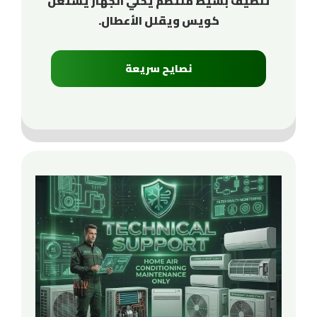
تنظيف بسيط منتظم يخلي الجهاز يشتغل
كويس ويقلل الأعطال.
نصايح سريعة