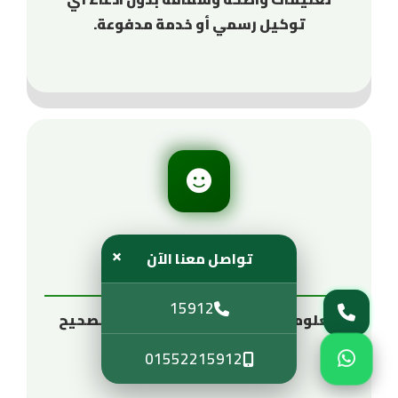
توكيل رسمي أو خدمة مدفوعة.
×
تواصل معنا الآن
تجربة معرفية
15912
معلومات تساعدك على اتخاذ القرار الصحيح
قبل التواصل مع أي فني.
01552215912