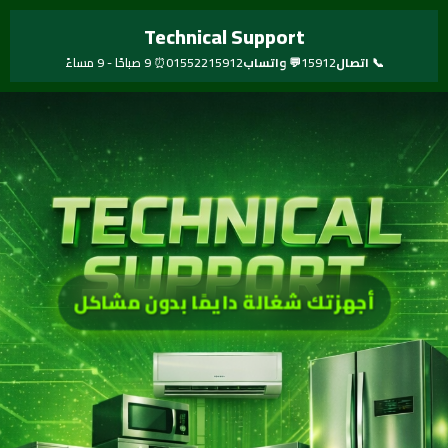
خطي
Technical Support
لى
لمحتوى
📞 اتصال
15912
💬 واتساب
01552215912
⏰ 9 صباحًا - 9 مساءً
صيانة سريعة لكل الأجهزة