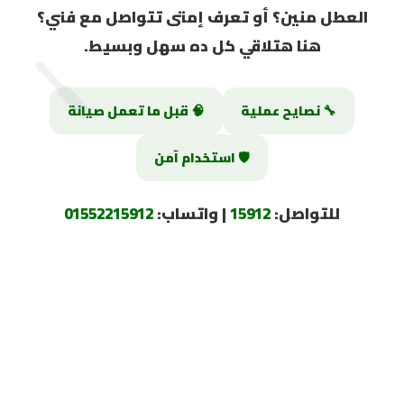
العطل منين؟ أو تعرف إمتى تتواصل مع فني؟
🪛
هنا هتلاقي كل ده سهل وبسيط.
🔧 نصايح عملية
🧠 قبل ما تعمل صيانة
🛡️ استخدام آمن
للتواصل:
15912
| واتساب:
01552215912