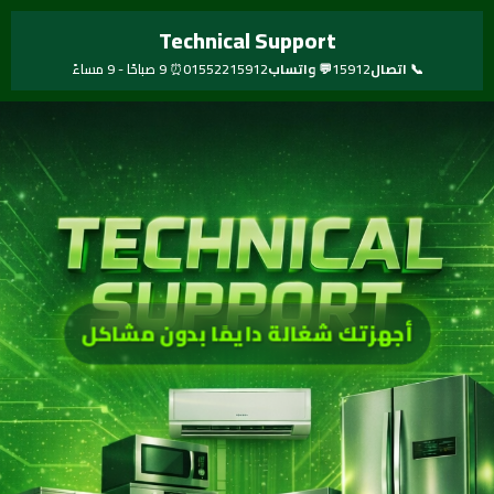
خطي
Technical Support
لى
لمحتوى
📞 اتصال
15912
💬 واتساب
01552215912
⏰ 9 صباحًا - 9 مساءً
أجهزتك شغالة دايمًا بدون مشاكل