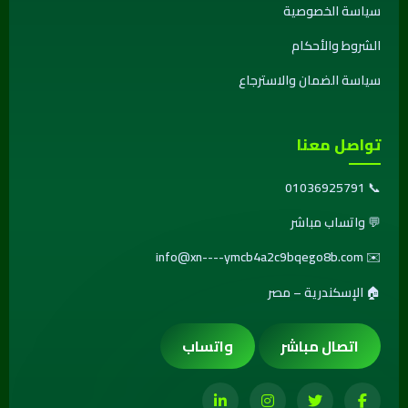
سياسة الخصوصية
الشروط والأحكام
سياسة الضمان والاسترجاع
تواصل معنا
01036925791
📞
💬
واتساب مباشر
info@xn----ymcb4a2c9bqego8b.com
✉️
🏠 الإسكندرية – مصر
اتصال مباشر
واتساب