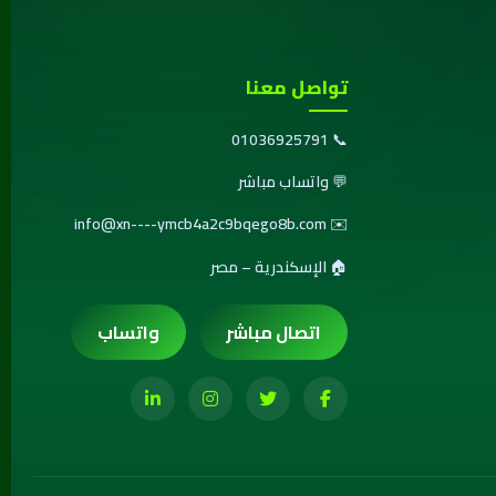
تواصل معنا
01036925791
📞
💬
واتساب مباشر
info@xn----ymcb4a2c9bqego8b.com
✉️
🏠 الإسكندرية – مصر
اتصال مباشر
واتساب