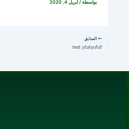
بواسطة
/
أبريل 4, 2020
السابق
test ytutyufuf
م