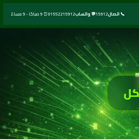
📞 اتصال
15912
💬 واتساب
01552215912
⏰ 9 صباحًا - 9 مساءً
كل