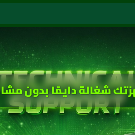
زتك شغالة دايمًا بدون مشا