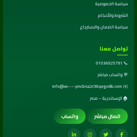
سياسة الخصوصية
الشروط والأحكام
سياسة الضمان والاسترجاع
تواصل معنا
01036925791
📞
💬
واتساب مباشر
info@xn----ymcb4a2c9bqego8b.com
✉️
🏠 الإسكندرية – مصر
اتصال مباشر
واتساب