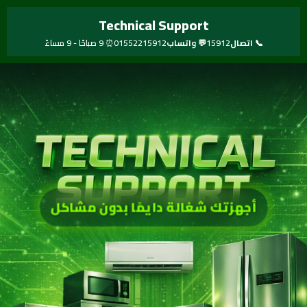
خطي
Technical Support
لى
لمحتوى
📞 اتصال
15912
💬 واتساب
01552215912
⏰ 9 صباحًا - 9 مساءً
أجهزتك شغالة دايمًا بدون مشاكل