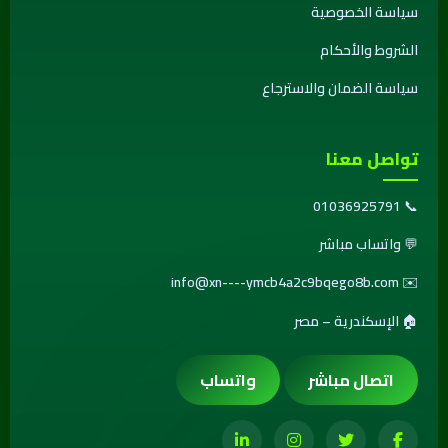
سياسة الخصوصية
الشروط والأحكام
سياسة الضمان والاسترجاع
تواصل معنا
01036925791
📞
💬
واتساب مباشر
info@xn----ymcb4a2c9bqego8b.com
✉️
🏠 الإسكندرية – مصر
اتصال مباشر
واتساب