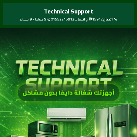
خطي
Technical Support
لى
لمحتوى
📞 اتصال
15912
💬 واتساب
01552215912
⏰ 9 صباحًا - 9 مساءً
أجهزتك شغالة دايمًا بدون مشاكل