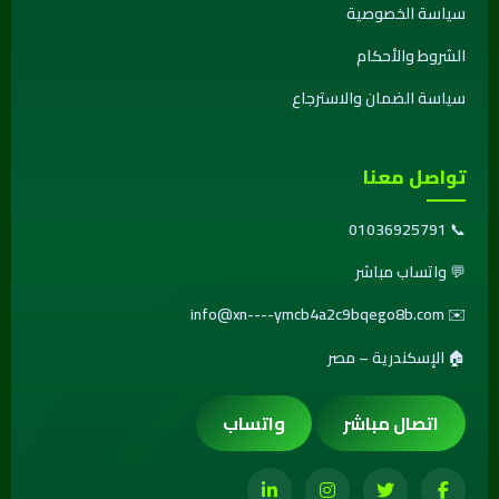
سياسة الخصوصية
الشروط والأحكام
سياسة الضمان والاسترجاع
تواصل معنا
01036925791
📞
💬
واتساب مباشر
info@xn----ymcb4a2c9bqego8b.com
✉️
🏠 الإسكندرية – مصر
اتصال مباشر
واتساب