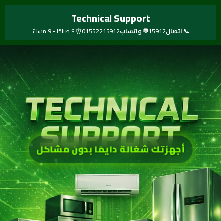
خطي
Technical Support
لى
لمحتوى
📞 اتصال
15912
💬 واتساب
01552215912
⏰ 9 صباحًا - 9 مساءً
أجهزتك شغالة دايمًا بدون مشاكل