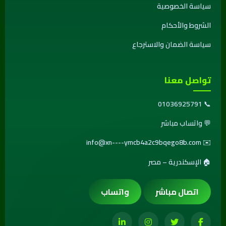
سياسة الخصوصية
الشروط والأحكام
سياسة الضمان والاسترجاع
تواصل معنا
01036925791
📞
💬
واتساب مباشر
info@xn----ymcb4a2c9bqego8b.com
✉️
🏠 الإسكندرية – مصر
اتصال مباشر
واتساب