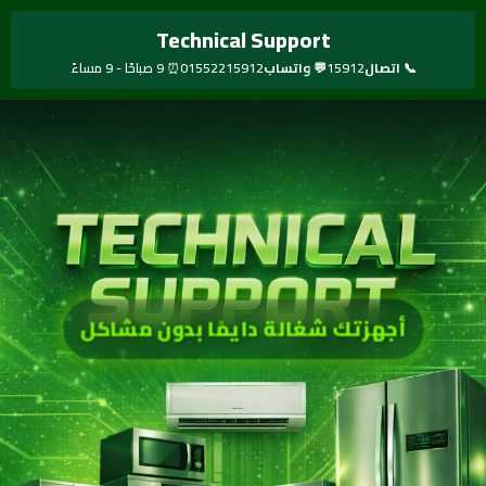
خطي
Technical Support
لى
لمحتوى
📞 اتصال
15912
💬 واتساب
01552215912
⏰ 9 صباحًا - 9 مساءً
أجهزتك شغالة دايمًا بدون مشاكل