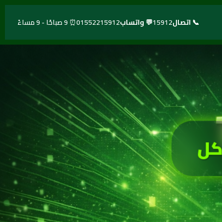
📞 اتصال
15912
💬 واتساب
01552215912
⏰ 9 صباحًا - 9 مساءً
كل