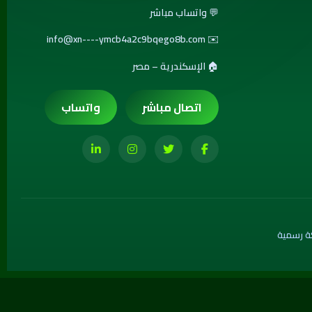
💬
واتساب مباشر
info@xn----ymcb4a2c9bqego8b.com
✉️
🏠 الإسكندرية – مصر
اتصال مباشر
واتساب