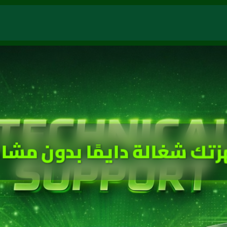
زتك شغالة دايمًا بدون مشا