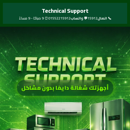
خطي
Technical Support
لى
لمحتوى
📞 اتصال
15912
💬 واتساب
01552215912
⏰ 9 صباحًا - 9 مساءً
أجهزتك شغالة دايمًا بدون مشاكل