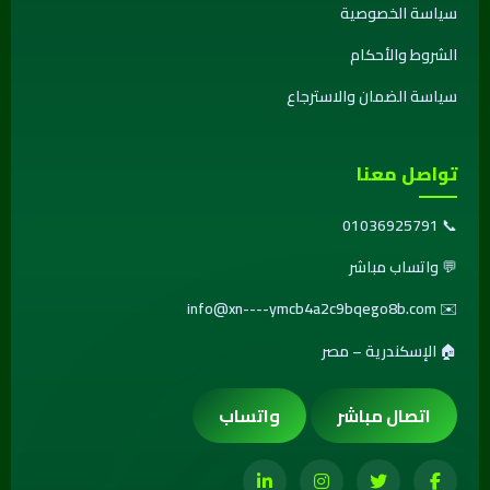
سياسة الخصوصية
الشروط والأحكام
سياسة الضمان والاسترجاع
تواصل معنا
01036925791
📞
💬
واتساب مباشر
info@xn----ymcb4a2c9bqego8b.com
✉️
🏠 الإسكندرية – مصر
اتصال مباشر
واتساب