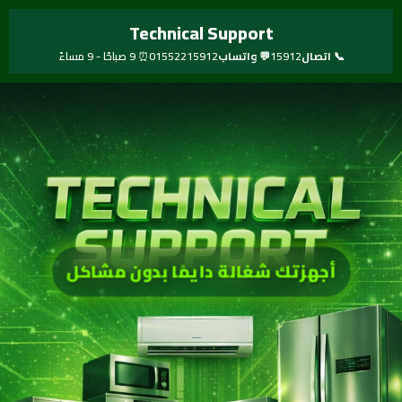
خطي
Technical Support
لى
لمحتوى
📞 اتصال
15912
💬 واتساب
01552215912
⏰ 9 صباحًا - 9 مساءً
أجهزتك شغالة دايمًا بدون مشاكل