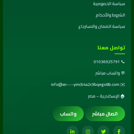
سياسة الخصوصية
الشروط والأحكام
سياسة الضمان والاسترجاع
تواصل معنا
01036925791
📞
💬
واتساب مباشر
info@xn----ymcb4a2c9bqego8b.com
✉️
🏠 الإسكندرية – مصر
اتصال مباشر
واتساب