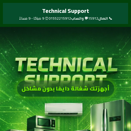
خطي
Technical Support
لى
لمحتوى
📞 اتصال
15912
💬 واتساب
01552215912
⏰ 9 صباحًا - 9 مساءً
أجهزتك شغالة دايمًا بدون مشاكل