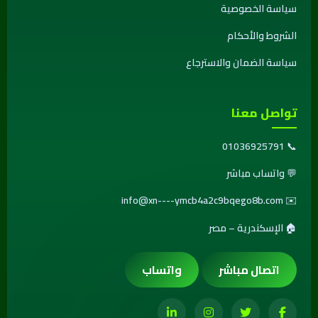
سياسة الخصوصية
الشروط والأحكام
سياسة الضمان والاسترجاع
تواصل معنا
01036925791
📞
💬
واتساب مباشر
info@xn----ymcb4a2c9bqego8b.com
✉️
🏠 الإسكندرية – مصر
اتصال مباشر
واتساب