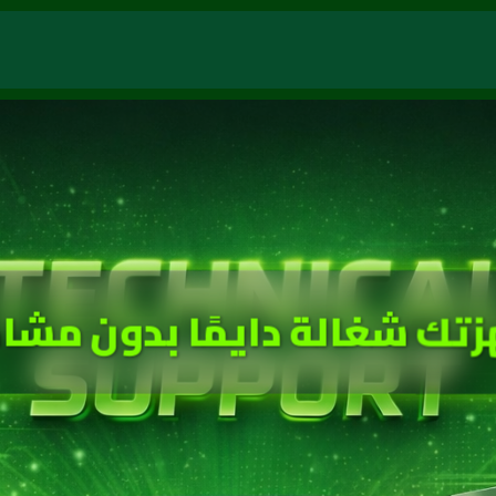
زتك شغالة دايمًا بدون مشا