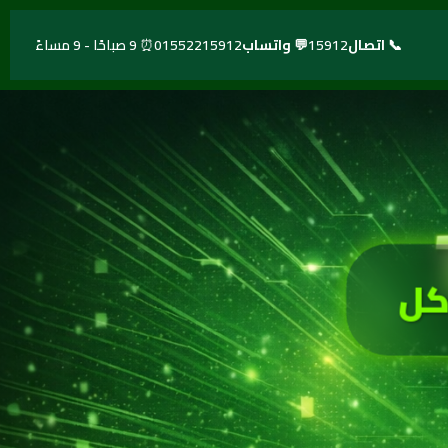
📞 اتصال
15912
💬 واتساب
01552215912
⏰ 9 صباحًا - 9 مساءً
كل