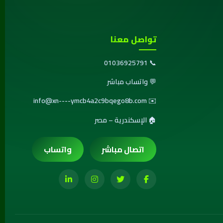
تواصل معنا
01036925791
📞
💬
واتساب مباشر
info@xn----ymcb4a2c9bqego8b.com
✉️
🏠 الإسكندرية – مصر
اتصال مباشر
واتساب