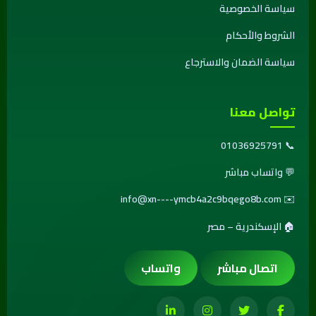
سياسة الخصوصية
الشروط والأحكام
سياسة الضمان والاسترجاع
تواصل معنا
01036925791
📞
💬
واتساب مباشر
info@xn----ymcb4a2c9bqego8b.com
✉️
🏠 الإسكندرية – مصر
اتصال مباشر
واتساب