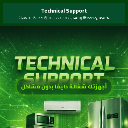
خطي
Technical Support
لى
لمحتوى
📞 اتصال
15912
💬 واتساب
01552215912
⏰ 9 صباحًا - 9 مساءً
أجهزتك شغالة دايمًا بدون مشاكل