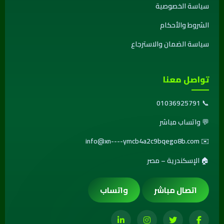
سياسة الخصوصية
الشروط والأحكام
سياسة الضمان والاسترجاع
تواصل معنا
01036925791
📞
💬
واتساب مباشر
info@xn----ymcb4a2c9bqego8b.com
✉️
🏠 الإسكندرية – مصر
اتصال مباشر
واتساب