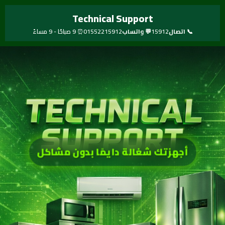
خطي
Technical Support
لى
لمحتوى
📞 اتصال
15912
💬 واتساب
01552215912
⏰ 9 صباحًا - 9 مساءً
أجهزتك شغالة دايمًا بدون مشاكل