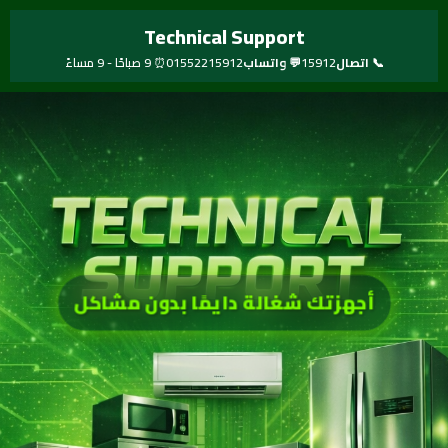
خطي
Technical Support
لى
لمحتوى
📞 اتصال
15912
💬 واتساب
01552215912
⏰ 9 صباحًا - 9 مساءً
أجهزتك شغالة دايمًا بدون مشاكل