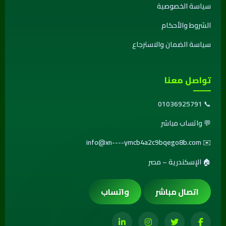
سياسة الخصوصية
الشروط والأحكام
سياسة الضمان والاسترجاع
تواصل معنا
01036925791
📞
💬
واتساب مباشر
info@xn----ymcb4a2c9bqego8b.com
✉️
🏠 الإسكندرية – مصر
اتصال مباشر
واتساب