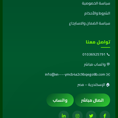
سياسة الخصوصية
الشروط والأحكام
سياسة الضمان والاسترجاع
تواصل معنا
01036925791
📞
💬
واتساب مباشر
info@xn----ymcb4a2c9bqego8b.com
✉️
🏠 الإسكندرية – مصر
اتصال مباشر
واتساب