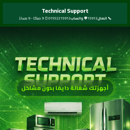
خطي
Technical Support
لى
لمحتوى
📞 اتصال
15912
💬 واتساب
01552215912
⏰ 9 صباحًا - 9 مساءً
أجهزتك شغالة دايمًا بدون مشاكل