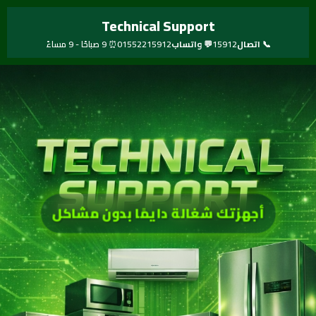
خطي
Technical Support
لى
لمحتوى
📞 اتصال
15912
💬 واتساب
01552215912
⏰ 9 صباحًا - 9 مساءً
أجهزتك شغالة دايمًا بدون مشاكل