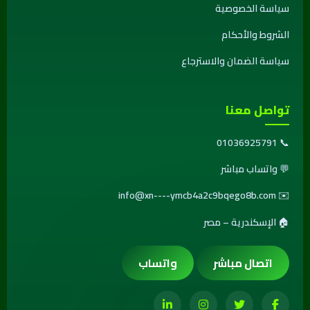
سياسة الخصوصية
الشروط والأحكام
سياسة الضمان والاسترجاع
تواصل معنا
01036925791
📞
💬
واتساب مباشر
info@xn----ymcb4a2c9bqego8b.com
✉️
🏠 الإسكندرية – مصر
اتصال مباشر
واتساب