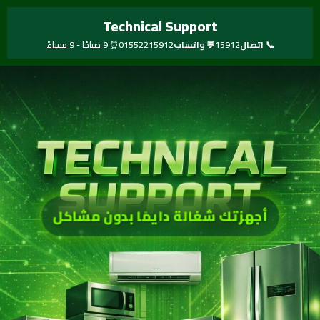
خطي
Technical Support
لى
لمحتوى
📞 اتصال
15912
💬 واتساب
01552215912
⏰ 9 صباحًا - 9 مساءً
أجهزتك شغالة دايمًا بدون مشاكل