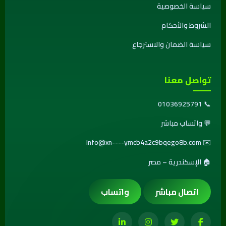
سياسة الخصوصية
الشروط والأحكام
سياسة الضمان والاسترجاع
تواصل معنا
01036925791
📞
💬
واتساب مباشر
info@xn----ymcb4a2c9bqego8b.com
✉️
🏠 الإسكندرية – مصر
اتصال مباشر
واتساب