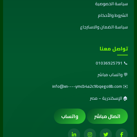
سياسة الخصوصية
الشروط والأحكام
سياسة الضمان والاسترجاع
تواصل معنا
01036925791
📞
💬
واتساب مباشر
info@xn----ymcb4a2c9bqego8b.com
✉️
🏠 الإسكندرية – مصر
اتصال مباشر
واتساب