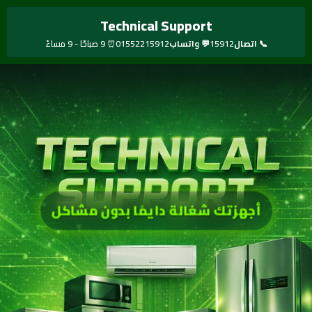
خطي
Technical Support
لى
لمحتوى
📞 اتصال
15912
💬 واتساب
01552215912
⏰ 9 صباحًا - 9 مساءً
أجهزتك شغالة دايمًا بدون مشاكل