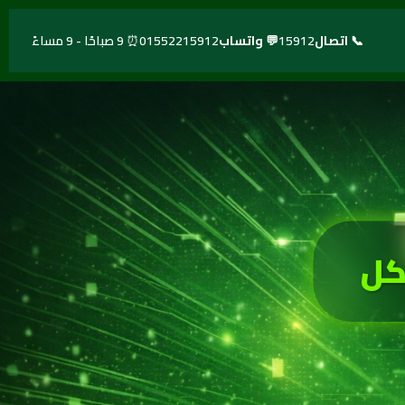
📞 اتصال
15912
💬 واتساب
01552215912
⏰ 9 صباحًا - 9 مساءً
كل