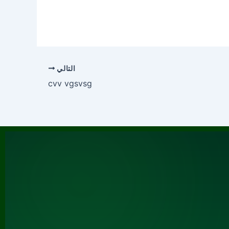
التالي
cvv vgsvsg