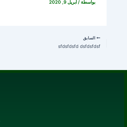
بواسطة
/
أبريل 9, 2020
السابق
sfdsfdsfd dsfdsfdsf
م