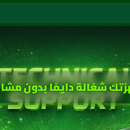
زتك شغالة دايمًا بدون مشا