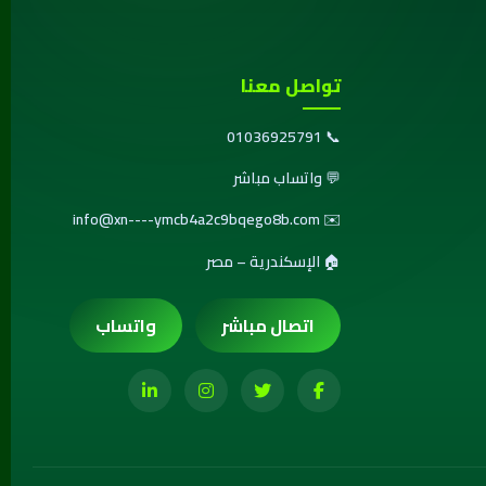
تواصل معنا
01036925791
📞
💬
واتساب مباشر
info@xn----ymcb4a2c9bqego8b.com
✉️
🏠 الإسكندرية – مصر
اتصال مباشر
واتساب