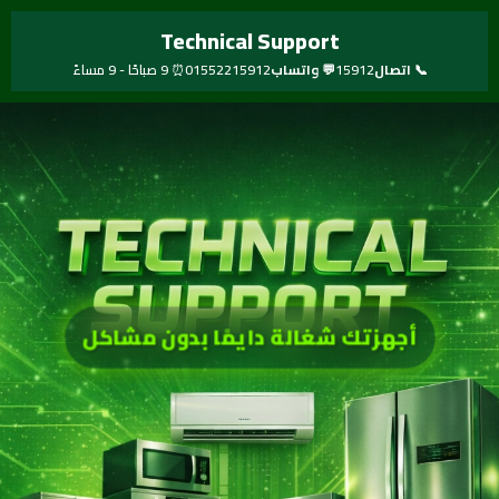
خطي
Technical Support
لى
لمحتوى
📞 اتصال
15912
💬 واتساب
01552215912
⏰ 9 صباحًا - 9 مساءً
أجهزتك شغالة دايمًا بدون مشاكل