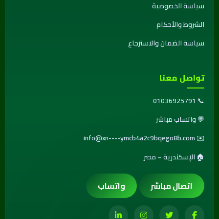
سياسة الخصوصية
الشروط والأحكام
سياسة الضمان والاسترجاع
تواصل معنا
01036925791
📞
💬
واتساب مباشر
info@xn----ymcb4a2c9bqego8b.com
✉️
🏠 الإسكندرية – مصر
اتصال مباشر
واتساب