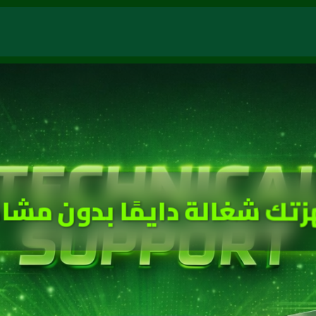
زتك شغالة دايمًا بدون مشا