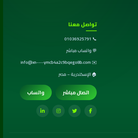
تواصل معنا
01036925791
📞
💬
واتساب مباشر
info@xn----ymcb4a2c9bqego8b.com
✉️
🏠 الإسكندرية – مصر
اتصال مباشر
واتساب