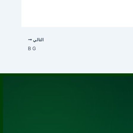
التالي
B G