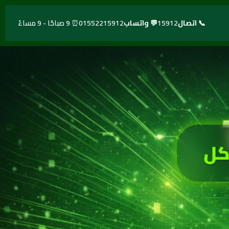
📞 اتصال
15912
💬 واتساب
01552215912
⏰ 9 صباحًا - 9 مساءً
كل