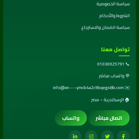
سياسة الخصوصية
الشروط والأحكام
سياسة الضمان والاسترجاع
تواصل معنا
01036925791
📞
💬
واتساب مباشر
info@xn----ymcb4a2c9bqego8b.com
✉️
🏠 الإسكندرية – مصر
اتصال مباشر
واتساب