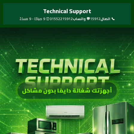
خطي
Technical Support
لى
لمحتوى
📞 اتصال
15912
💬 واتساب
01552215912
⏰ 9 صباحًا - 9 مساءً
أجهزتك شغالة دايمًا بدون مشاكل