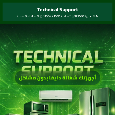
خطي
Technical Support
لى
لمحتوى
📞 اتصال
15912
💬 واتساب
01552215912
⏰ 9 صباحًا - 9 مساءً
أجهزتك شغالة دايمًا بدون مشاكل