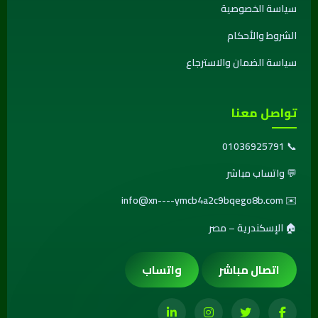
سياسة الخصوصية
الشروط والأحكام
سياسة الضمان والاسترجاع
تواصل معنا
01036925791
📞
💬
واتساب مباشر
info@xn----ymcb4a2c9bqego8b.com
✉️
🏠 الإسكندرية – مصر
اتصال مباشر
واتساب