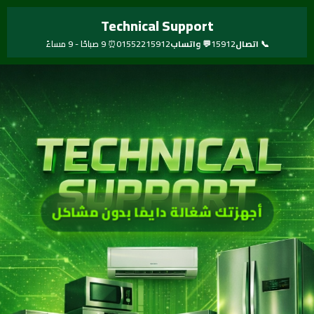
خطي
Technical Support
لى
لمحتوى
📞 اتصال
15912
💬 واتساب
01552215912
⏰ 9 صباحًا - 9 مساءً
أجهزتك شغالة دايمًا بدون مشاكل