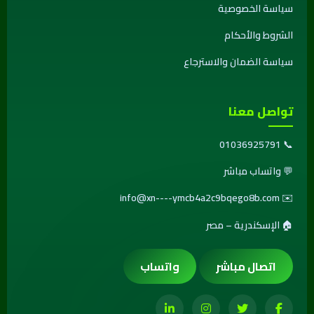
سياسة الخصوصية
الشروط والأحكام
سياسة الضمان والاسترجاع
تواصل معنا
01036925791
📞
💬
واتساب مباشر
info@xn----ymcb4a2c9bqego8b.com
✉️
🏠 الإسكندرية – مصر
اتصال مباشر
واتساب