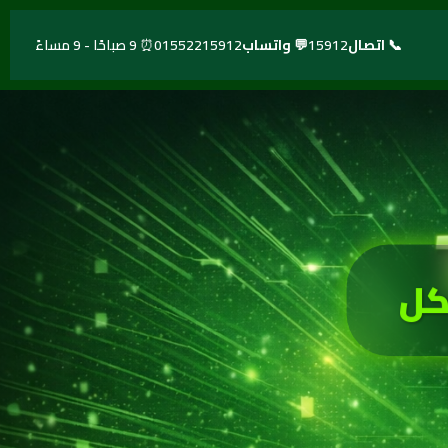
📞 اتصال
15912
💬 واتساب
01552215912
⏰ 9 صباحًا - 9 مساءً
كل