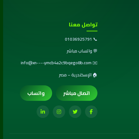
تواصل معنا
01036925791
📞
💬
واتساب مباشر
info@xn----ymcb4a2c9bqego8b.com
✉️
🏠 الإسكندرية – مصر
اتصال مباشر
واتساب