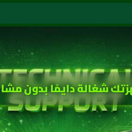
زتك شغالة دايمًا بدون مشا