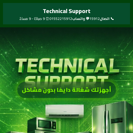
خطي
Technical Support
لى
لمحتوى
📞 اتصال
15912
💬 واتساب
01552215912
⏰ 9 صباحًا - 9 مساءً
أجهزتك شغالة دايمًا بدون مشاكل