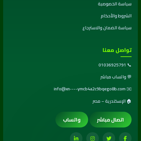
سياسة الخصوصية
الشروط والأحكام
سياسة الضمان والاسترجاع
تواصل معنا
01036925791
📞
💬
واتساب مباشر
info@xn----ymcb4a2c9bqego8b.com
✉️
🏠 الإسكندرية – مصر
اتصال مباشر
واتساب