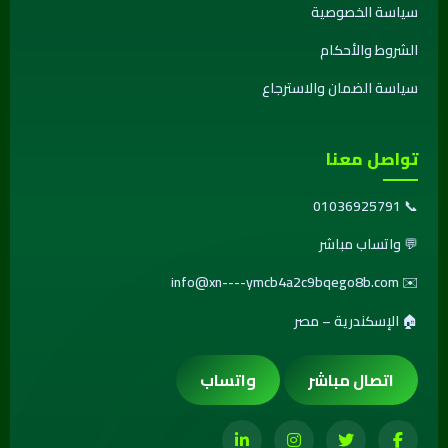
سياسة الخصوصية
الشروط والأحكام
سياسة الضمان والاسترجاع
تواصل معنا
01036925791
📞
💬
واتساب مباشر
info@xn----ymcb4a2c9bqego8b.com
✉️
🏠 الإسكندرية – مصر
اتصال مباشر
واتساب