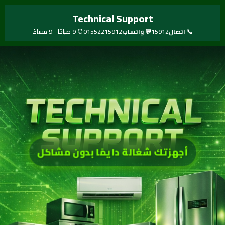
خطي
Technical Support
لى
لمحتوى
📞 اتصال
15912
💬 واتساب
01552215912
⏰ 9 صباحًا - 9 مساءً
أجهزتك شغالة دايمًا بدون مشاكل