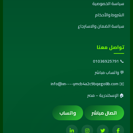
سياسة الخصوصية
الشروط والأحكام
سياسة الضمان والاسترجاع
تواصل معنا
01036925791
📞
💬
واتساب مباشر
info@xn----ymcb4a2c9bqego8b.com
✉️
🏠 الإسكندرية – مصر
اتصال مباشر
واتساب