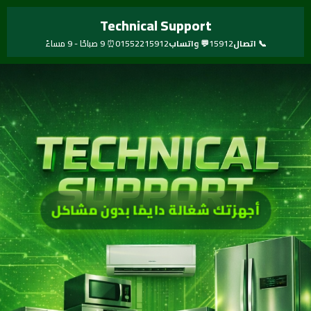
خطي
Technical Support
لى
لمحتوى
📞 اتصال
15912
💬 واتساب
01552215912
⏰ 9 صباحًا - 9 مساءً
أجهزتك شغالة دايمًا بدون مشاكل