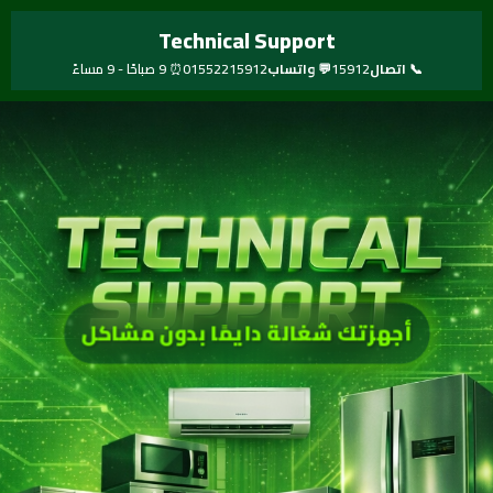
خطي
Technical Support
لى
لمحتوى
📞 اتصال
15912
💬 واتساب
01552215912
⏰ 9 صباحًا - 9 مساءً
أجهزتك شغالة دايمًا بدون مشاكل