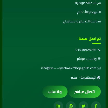
سياسة الخصوصية
الشروط والأحكام
سياسة الضمان والاسترجاع
تواصل معنا
01036925791
📞
💬
واتساب مباشر
info@xn----ymcb4a2c9bqego8b.com
✉️
🏠 الإسكندرية – مصر
اتصال مباشر
واتساب