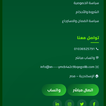
سياسة الخصوصية
الشروط والأحكام
سياسة الضمان والاسترجاع
تواصل معنا
01036925791
📞
💬
واتساب مباشر
info@xn----ymcb4a2c9bqego8b.com
✉️
🏠 الإسكندرية – مصر
اتصال مباشر
واتساب