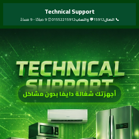
خطي
Technical Support
لى
لمحتوى
📞 اتصال
15912
💬 واتساب
01552215912
⏰ 9 صباحًا - 9 مساءً
أجهزتك شغالة دايمًا بدون مشاكل