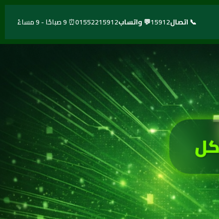
📞 اتصال
15912
💬 واتساب
01552215912
⏰ 9 صباحًا - 9 مساءً
كل