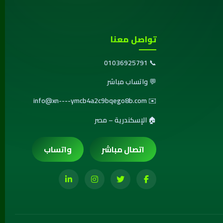
تواصل معنا
01036925791
📞
💬
واتساب مباشر
info@xn----ymcb4a2c9bqego8b.com
✉️
🏠 الإسكندرية – مصر
اتصال مباشر
واتساب