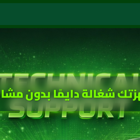
زتك شغالة دايمًا بدون مشا