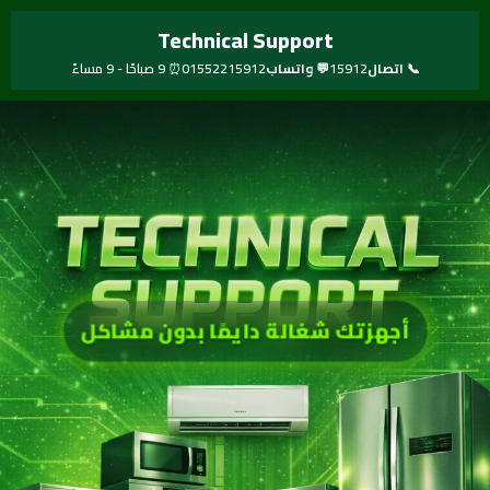
خطي
Technical Support
لى
لمحتوى
📞 اتصال
15912
💬 واتساب
01552215912
⏰ 9 صباحًا - 9 مساءً
أجهزتك شغالة دايمًا بدون مشاكل