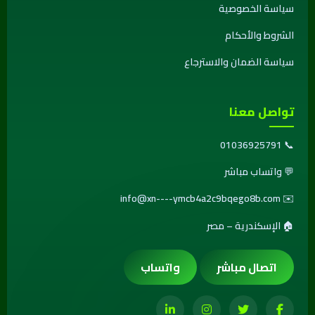
سياسة الخصوصية
الشروط والأحكام
سياسة الضمان والاسترجاع
تواصل معنا
01036925791
📞
💬
واتساب مباشر
info@xn----ymcb4a2c9bqego8b.com
✉️
🏠 الإسكندرية – مصر
اتصال مباشر
واتساب