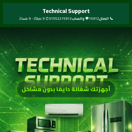
خطي
Technical Support
لى
لمحتوى
📞 اتصال
15912
💬 واتساب
01552215912
⏰ 9 صباحًا - 9 مساءً
أجهزتك شغالة دايمًا بدون مشاكل