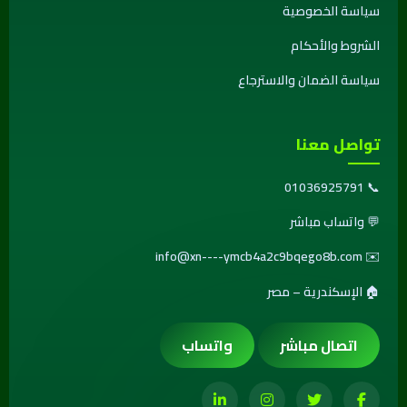
سياسة الخصوصية
الشروط والأحكام
سياسة الضمان والاسترجاع
تواصل معنا
01036925791
📞
💬
واتساب مباشر
info@xn----ymcb4a2c9bqego8b.com
✉️
🏠 الإسكندرية – مصر
اتصال مباشر
واتساب