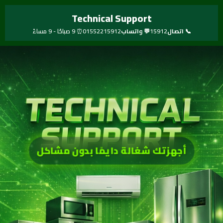
خطي
Technical Support
لى
لمحتوى
📞 اتصال
15912
💬 واتساب
01552215912
⏰ 9 صباحًا - 9 مساءً
أجهزتك شغالة دايمًا بدون مشاكل