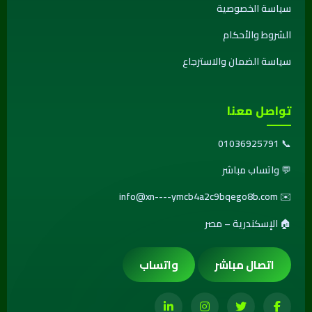
سياسة الخصوصية
الشروط والأحكام
سياسة الضمان والاسترجاع
تواصل معنا
01036925791
📞
💬
واتساب مباشر
info@xn----ymcb4a2c9bqego8b.com
✉️
🏠 الإسكندرية – مصر
اتصال مباشر
واتساب