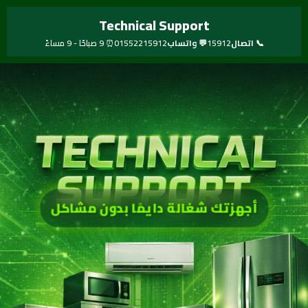
خطي
Technical Support
لى
لمحتوى
📞 اتصال
15912
💬 واتساب
01552215912
⏰ 9 صباحًا - 9 مساءً
أجهزتك شغالة دايمًا بدون مشاكل