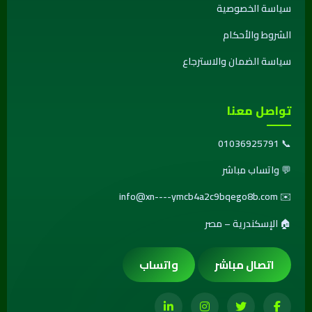
سياسة الخصوصية
الشروط والأحكام
سياسة الضمان والاسترجاع
تواصل معنا
01036925791
📞
💬
واتساب مباشر
info@xn----ymcb4a2c9bqego8b.com
✉️
🏠 الإسكندرية – مصر
اتصال مباشر
واتساب