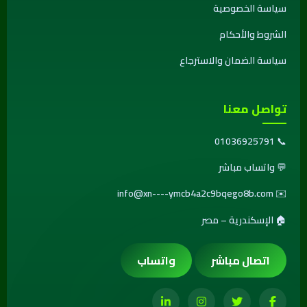
سياسة الخصوصية
الشروط والأحكام
سياسة الضمان والاسترجاع
تواصل معنا
01036925791
📞
💬
واتساب مباشر
info@xn----ymcb4a2c9bqego8b.com
✉️
🏠 الإسكندرية – مصر
اتصال مباشر
واتساب