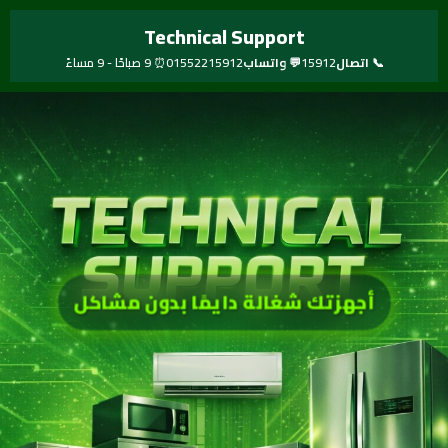
خطي
Technical Support
لى
لمحتوى
📞 اتصال
15912
💬 واتساب
01552215912
⏰ 9 صباحًا - 9 مساءً
أجهزتك شغالة دايمًا بدون مشاكل