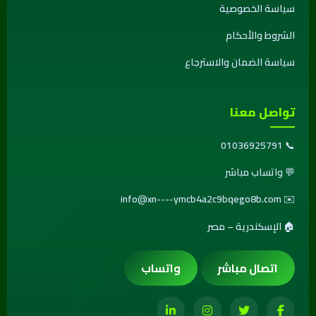
سياسة الخصوصية
الشروط والأحكام
سياسة الضمان والاسترجاع
تواصل معنا
01036925791
📞
💬
واتساب مباشر
info@xn----ymcb4a2c9bqego8b.com
✉️
🏠 الإسكندرية – مصر
اتصال مباشر
واتساب