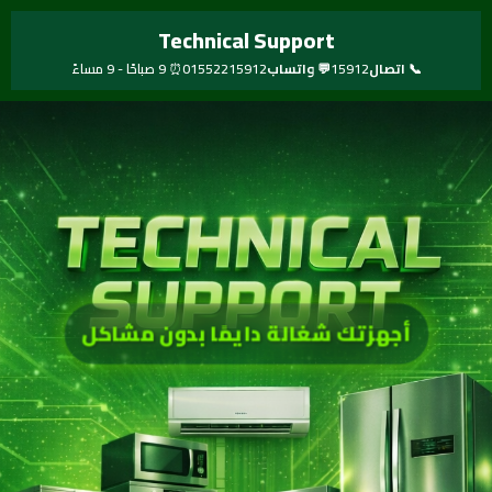
خطي
Technical Support
لى
لمحتوى
📞 اتصال
15912
💬 واتساب
01552215912
⏰ 9 صباحًا - 9 مساءً
أجهزتك شغالة دايمًا بدون مشاكل