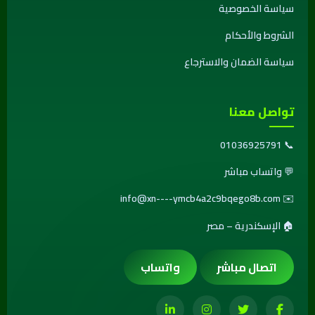
سياسة الخصوصية
الشروط والأحكام
سياسة الضمان والاسترجاع
تواصل معنا
01036925791
📞
💬
واتساب مباشر
info@xn----ymcb4a2c9bqego8b.com
✉️
🏠 الإسكندرية – مصر
اتصال مباشر
واتساب