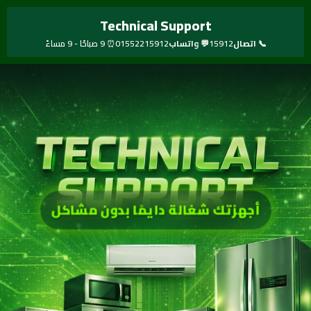
خطي
Technical Support
لى
لمحتوى
📞 اتصال
15912
💬 واتساب
01552215912
⏰ 9 صباحًا - 9 مساءً
أجهزتك شغالة دايمًا بدون مشاكل