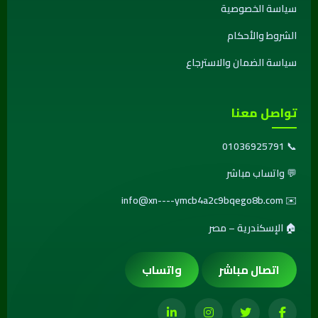
سياسة الخصوصية
الشروط والأحكام
سياسة الضمان والاسترجاع
تواصل معنا
01036925791
📞
💬
واتساب مباشر
info@xn----ymcb4a2c9bqego8b.com
✉️
🏠 الإسكندرية – مصر
اتصال مباشر
واتساب