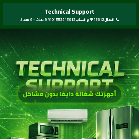
خطي
Technical Support
لى
لمحتوى
📞 اتصال
15912
💬 واتساب
01552215912
⏰ 9 صباحًا - 9 مساءً
أجهزتك شغالة دايمًا بدون مشاكل