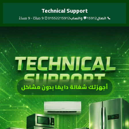
خطي
Technical Support
لى
لمحتوى
📞 اتصال
15912
💬 واتساب
01552215912
⏰ 9 صباحًا - 9 مساءً
أجهزتك شغالة دايمًا بدون مشاكل