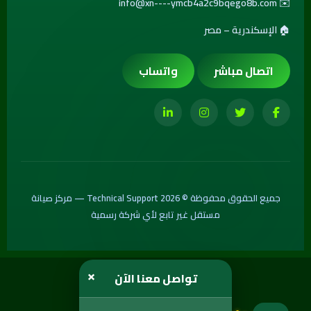
info@xn----ymcb4a2c9bqego8b.com
✉️
🏠 الإسكندرية – مصر
اتصال مباشر
واتساب
جميع الحقوق محفوظة © 2026 Technical Support — مركز صيانة
مستقل غير تابع لأي شركة رسمية
×
تواصل معنا الآن
Crafted & Engineered by