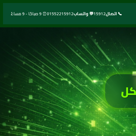
📞 اتصال
15912
💬 واتساب
01552215912
⏰ 9 صباحًا - 9 مساءً
كل