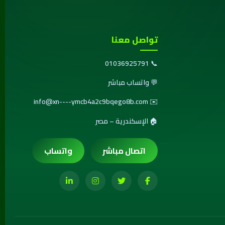
تواصل معنا
01036925791
📞
💬
واتساب مباشر
info@xn----ymcb4a2c9bqego8b.com
✉️
🏠 الإسكندرية – مصر
اتصال مباشر
واتساب