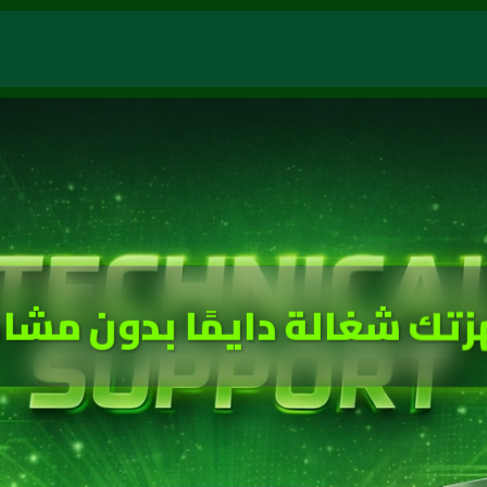
زتك شغالة دايمًا بدون مشا